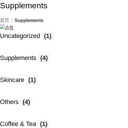
10% discount, use promo code: WDPILLS23
Supplements
首页
Supplements
Uncategorized
(1)
Supplements
(4)
Skincare
(1)
Others
(4)
Coffee & Tea
(1)