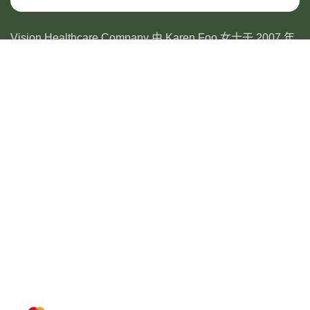
Vision Healthcare Company 由 Karen Foo 女士于 2007 年
创立，在医疗保健行业服务了 15 年多。该公司专门从事医
药产品的原始设备制造商 (OEM) 和分销。
地址
The Latitude F-5-3A, JALAN C180/1, TAMAN KATSURI,
CHERAS, SELANGOR.
热门
SKINCARE
SUPPLEMENTS
COFFEE & TEA
CANNED & PACKED FOOD
OTHERS
快速链接
主页
关于我们
商店
博客 & 活动
联系我们
VIDEO
常用链接
我的账号
心愿单
购买记录
积分&兑换
客户服务
PRIVACY POLICY
TERMS & CONDITIONS
SHIPPING INFORMATION
RETURN & REFUND POLICY
我们接受