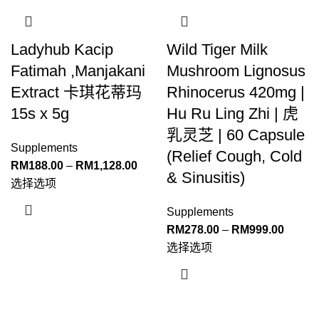
Ladyhub Kacip
Wild Tiger Milk
Fatimah ,Manjakani
Mushroom Lignosus
Extract 卡琪花蒂玛
Rhinocerus 420mg |
15s x 5g
Hu Ru Ling Zhi | 虎
乳灵芝 | 60 Capsule
Supplements
(Relief Cough, Cold
RM
188.00
–
RM
1,128.00
& Sinusitis)
选择选项
Supplements
RM
278.00
–
RM
999.00
选择选项