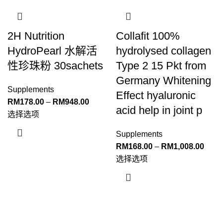
2H Nutrition
Collafit 100%
HydroPearl 水解活
hydrolysed collagen
性珍珠粉 30sachets
Type 2 15 Pkt from
Germany Whitening
Supplements
Effect hyaluronic
RM
178.00
–
RM
948.00
acid help in joint p
选择选项
Supplements
RM
168.00
–
RM
1,008.00
选择选项