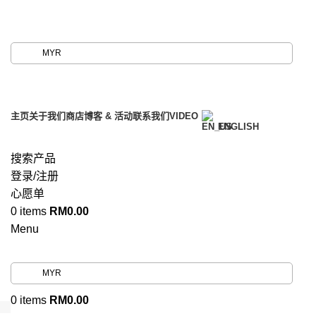
First purchase with a 5% discount, use promo code:
ILOVEVISIONHEALTHCARE
MYR
First purchase with a 5% discount, use promo code:
ILOVEVISIONHEALTHCARE
主页
关于我们
商店
博客 & 活动
联系我们
VIDEO
ENGLISH
搜索产品
登录/注册
心愿单
0
items
RM
0.00
Menu
MYR
0
items
RM
0.00