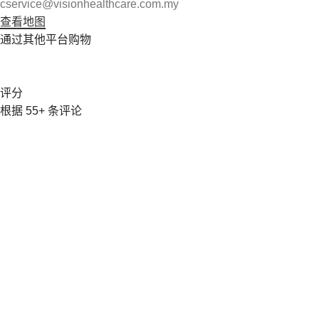
cservice@visionhealthcare.com.my
查看地图
通过其他平台购物
评分
根据 55+ 条评论
Vision Healthcare Company 由 Karen Foo 女士于 2007 年
创立，在医疗保健行业服务了 15 年多。该公司专门从事医
药产品的原始设备制造商 (OEM) 和分销。
地址
The Latitude F-5-3A, JALAN C180/1, TAMAN KATSURI,
CHERAS, SELANGOR.
热门
SKINCARE
SUPPLEMENTS
COFFEE & TEA
CANNED & PACKED FOOD
OTHERS
快速链接