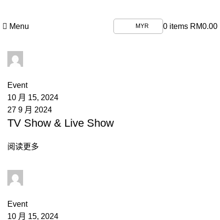
First purchase with a 5% discount, use promo code:
ILOVEVISIONHEALTHCARE
Menu
0
items
RM
0.00
MYR
admin
0
comments
Event
10 月 15, 2024
27 9 月 2024
TV Show & Live Show
阅读更多
admin
0
comments
Event
10 月 15, 2024